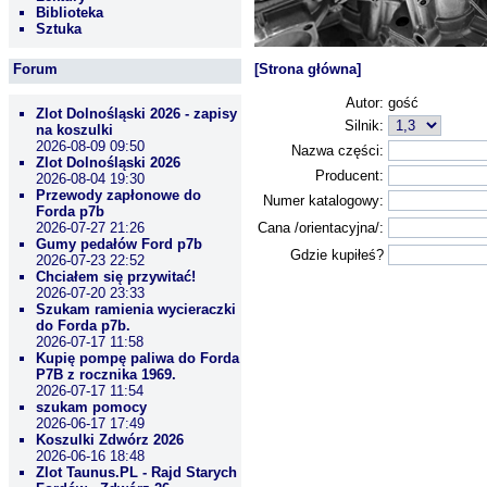
Biblioteka
Sztuka
Forum
[Strona główna]
Autor:
gość
Zlot Dolnośląski 2026 - zapisy
Silnik:
na koszulki
2026-08-09 09:50
Nazwa części:
Zlot Dolnośląski 2026
Producent:
2026-08-04 19:30
Przewody zapłonowe do
Numer katalogowy:
Forda p7b
2026-07-27 21:26
Cana /orientacyjna/:
Gumy pedałów Ford p7b
Gdzie kupiłeś?
2026-07-23 22:52
Chciałem się przywitać!
2026-07-20 23:33
Szukam ramienia wycieraczki
do Forda p7b.
2026-07-17 11:58
Kupię pompę paliwa do Forda
P7B z rocznika 1969.
2026-07-17 11:54
szukam pomocy
2026-06-17 17:49
Koszulki Zdwórz 2026
2026-06-16 18:48
Zlot Taunus.PL - Rajd Starych