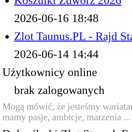
Koszulki Zdwórz 2026
2026-06-16 18:48
Zlot Taunus.PL - Rajd S
2026-06-14 14:44
Użytkownicy online
brak zalogowanych
Mogą mówić, że jes­teśmy wa­riata­
ma­my pas­je, am­bicje, marze­nia ...