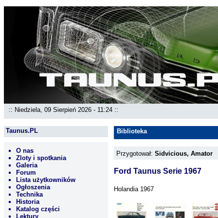
:: Niedziela, 09 Sierpień 2026 - 11:24 ::
Taunus.PL
Biblioteka
O nas
Przygotował:
Sidvicious, Amator
Zloty i spotkania
Galeria
Ford Taunus Serie 1967
Forum
Lista użytkowników
Ogłoszenia
Holandia 1967
Technika
Historia
Katalog części
Lektury