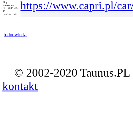
https://www.capri.pl/ca
Skąd:
warszawa
Od: 2011-10-
11
Postów: 648
[odpowiedz]
© 2002-2020 Taunus.PL ::
kontakt