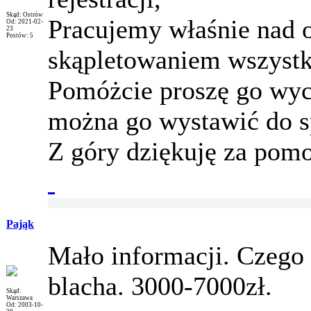
Skąd: Ostrów
Pracujemy właśnie nad o
Od: 2021-02-
23
Postów: 5
skąpletowaniem wszystk
Pomóżcie proszę go wyc
można go wystawić do s
Z góry dziękuję za pomo
Pająk
Mało informacji. Czego 
blacha. 3000-7000zł.
Skąd:
Warszawa
Od: 2003-10-