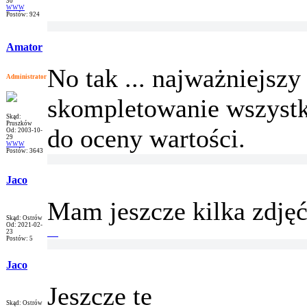
30
WWW
Postów: 924
Amator
No tak ... najważniejszy
Administrator
skompletowanie wszystk
Skąd:
Pruszków
do oceny wartości.
Od: 2003-10-
29
WWW
Postów: 3643
Jaco
Mam jeszcze kilka zdjęć
Skąd: Ostrów
Od: 2021-02-
23
Postów: 5
Jaco
Jeszcze te
Skąd: Ostrów