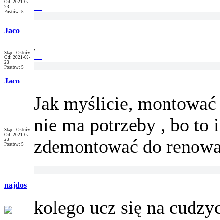
Od: 2021-02-
23
Postów: 5
Jaco
,
Skąd: Ostrów
Od: 2021-02-
23
Postów: 5
Jaco
Jak myślicie, montować 
nie ma potrzeby , bo to i
Skąd: Ostrów
Od: 2021-02-
zdemontować do renowa
23
Postów: 5
najdos
kolego ucz się na cudzyc