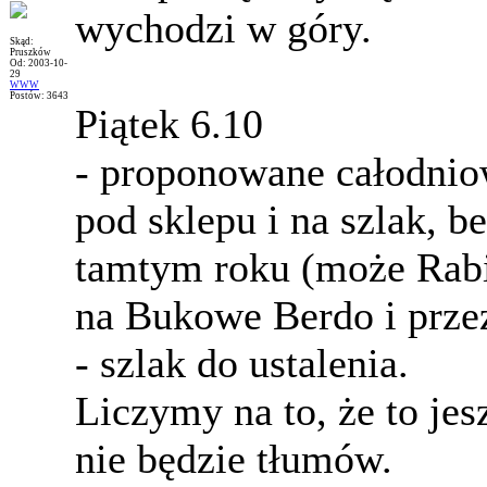
wychodzi w góry.
Skąd:
Pruszków
Od: 2003-10-
29
WWW
Postów: 3643
Piątek 6.10
- proponowane całodniow
pod sklepu i na szlak, 
tamtym roku (może Rabi
na Bukowe Berdo i prze
- szlak do ustalenia.
Liczymy na to, że to jes
nie będzie tłumów.