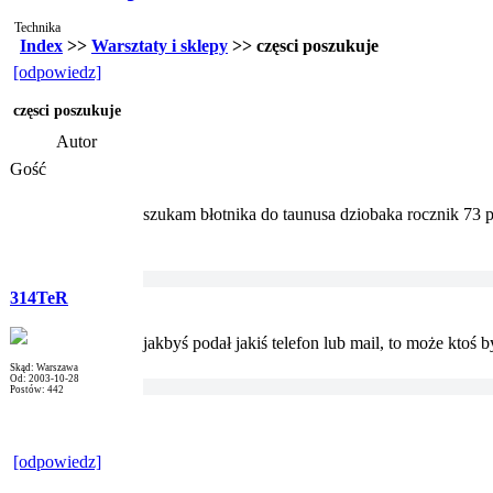
Technika
Index
>>
Warsztaty i sklepy
>> częsci poszukuje
[odpowiedz]
częsci poszukuje
Autor
Gość
szukam błotnika do taunusa dziobaka rocznik 73 
314TeR
jakbyś podał jakiś telefon lub mail, to może ktoś b
Skąd: Warszawa
Od: 2003-10-28
Postów: 442
[odpowiedz]